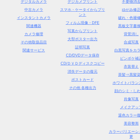
デジタルカメラ
デジカメプリント
不要物消
中古カメラ
スマホ・ケータイからプリ
ゆがみ修
ント
インスタントカメラ
破れ・色褪
フィルム現像・DFE
関連機器
黒板文字書
写真からプリント
カメラ修理
背景消し
大型ポスター出力
その他取扱品目
合成写真
証明写真
関連サービス
白黒写真をカ
CD/DVDデータ保存
ピンボケ補
CD/ＤＶＤディスクコピー
衣装替え
消失データの復元
茶髪⇒黒髪
ポストカード
ホワイトバラン
その他 各種出力
顔のシミ・し
肖像写真
メイクアッ
退色カラー
美容整形
カラーバリエーシ
更