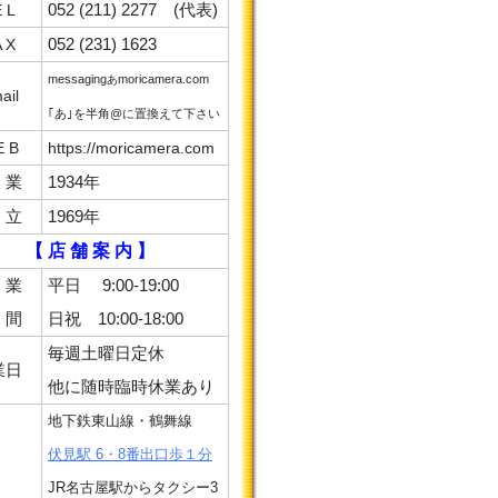
052 (211) 2277 (代表)
E L
052 (231) 1623
A X
messaging
moricamera.com
あ
ail
｢あ｣を半角@に置換えて下さい
E B
https://moricamera.com
 業
1934年
 立
1969年
【 店 舗 案 内 】
 業
平日 9:00-19:00
 間
日祝 10:00-18:00
毎週土曜日定休
業日
他に随時臨時休業あり
地下鉄東山線・鶴舞線
伏見駅 6・8番出口歩１分
JR名古屋駅からタクシー3