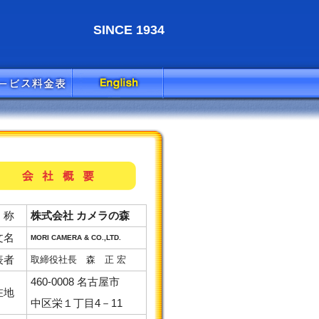
SINCE 1934
 称
株式会社 カメラの森
文名
MORI CAMERA & CO.,LTD.
表者
取締役社長 森 正 宏
460-0008
名古屋市
在地
中区栄１丁目4－11