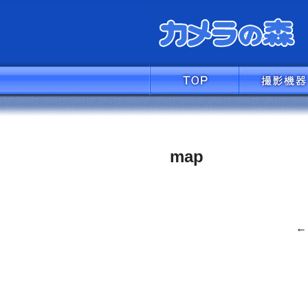
map
←