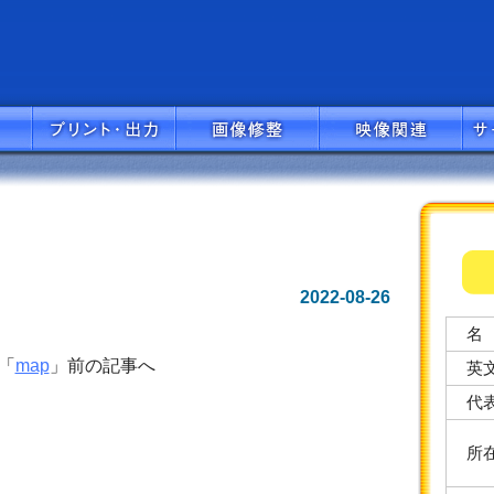
2022-08-26
名
「
map
」前の記事へ
英
代
所