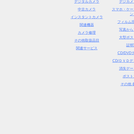
デジタルカメラ
デジカメ
中古カメラ
スマホ・ケー
ン
インスタントカメラ
フィルム現
関連機器
写真から
カメラ修理
大型ポス
その他取扱品目
証明
関連サービス
CD/DV
CD/ＤＶＤ
消失デー
ポスト
その他 