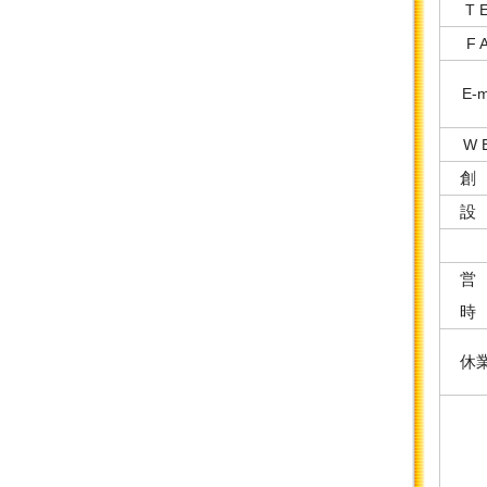
T 
F 
E-m
W 
創
設
営
時
休