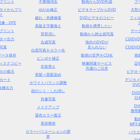
プリント
不要物消去
動画からDVD作成
プ
タイからプリ
ゆがみ修正
ビデオテープからDVD
大型
ト
破れ・色褪修復
DVDビデオのコピー
フィル
像・DFE
黒板文字書換え
動画を携帯したい
プリント
デー
背景消し
動画から静止画写真
ター出力
CD/D
合成写真
海外のDVDが
写真
見られない
CD/D
白黒写真をカラー化
Dデータ保存
動画の音声をCD化
画
ピンボケ補正
ディスクコピー
映像関連サービス
証
衣装替え
共通のご注意
タの復元
ビデオ
茶髪⇒黒髪染め
カード
デジカメ
ホワイトバランス調整
DVD
各種出力
顔のシミ・しわ消し
DV
日
肖像写真
D
メイクアップ
携帯
退色カラー復元
動
美容整形
MP3
カラーバリエーションの変
バラエ
更