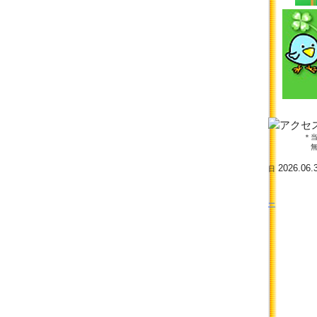
＊当サイト
無断使用
最
2026.06.
日
ー