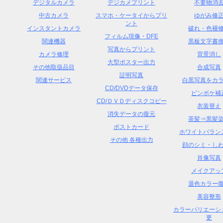
デジタルカメラ
デジカメプリント
不要物消
中古カメラ
スマホ・ケータイからプリ
ゆがみ修
ント
インスタントカメラ
破れ・色褪
フィルム現像・DFE
関連機器
黒板文字書
写真からプリント
カメラ修理
背景消し
大型ポスター出力
その他取扱品目
合成写真
証明写真
関連サービス
白黒写真をカ
CD/DVDデータ保存
ピンボケ補
CD/ＤＶＤディスクコピー
衣装替え
消失データの復元
茶髪⇒黒髪
ポストカード
ホワイトバラン
その他 各種出力
顔のシミ・し
肖像写真
メイクアッ
退色カラー
美容整形
カラーバリエーシ
更