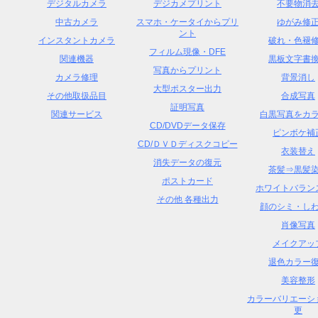
デジタルカメラ
デジカメプリント
不要物消
中古カメラ
スマホ・ケータイからプリ
ゆがみ修
ント
インスタントカメラ
破れ・色褪
フィルム現像・DFE
関連機器
黒板文字書
写真からプリント
カメラ修理
背景消し
大型ポスター出力
その他取扱品目
合成写真
証明写真
関連サービス
白黒写真をカ
CD/DVDデータ保存
ピンボケ補
CD/ＤＶＤディスクコピー
衣装替え
消失データの復元
茶髪⇒黒髪
ポストカード
ホワイトバラン
その他 各種出力
顔のシミ・し
肖像写真
メイクアッ
退色カラー
美容整形
カラーバリエーシ
更