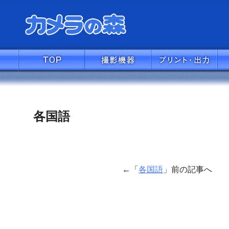
各国語
←「
各国語
」前の記事へ