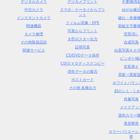
デジタルカメラ
デジカメプリント
不要物消
中古カメラ
スマホ・ケータイからプリ
ゆがみ修
ント
インスタントカメラ
破れ・色褪
フィルム現像・DFE
関連機器
黒板文字書
写真からプリント
カメラ修理
背景消し
大型ポスター出力
その他取扱品目
合成写真
証明写真
関連サービス
白黒写真をカ
CD/DVDデータ保存
ピンボケ補
CD/ＤＶＤディスクコピー
衣装替え
消失データの復元
茶髪⇒黒髪
ポストカード
ホワイトバラン
その他 各種出力
顔のシミ・し
肖像写真
メイクアッ
退色カラー
美容整形
カラーバリエーシ
更